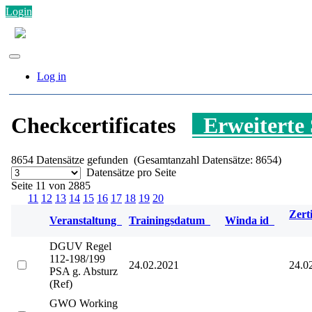
Login
Log in
Checkcertificates
Erweiterte
8654
Datensätze gefunden (Gesamtanzahl Datensätze: 8654)
Datensätze pro Seite
Seite 11 von 2885
11
12
13
14
15
16
17
18
19
20
Zerti
Veranstaltung
Trainingsdatum
Winda id
DGUV Regel
112-198/199
24.02.2021
24.0
PSA g. Absturz
(Ref)
GWO Working