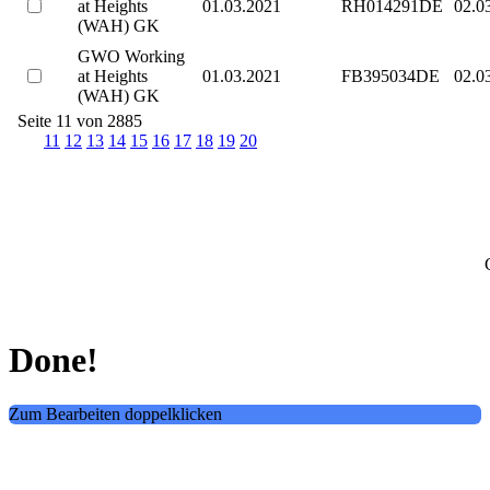
at Heights
01.03.2021
RH014291DE
02.0
(WAH) GK
GWO Working
at Heights
01.03.2021
FB395034DE
02.0
(WAH) GK
Seite 11 von 2885
11
12
13
14
15
16
17
18
19
20
Done!
Zum Bearbeiten doppelklicken