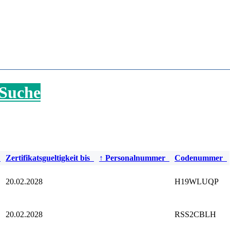
 Suche
d
Zertifikatsgueltigkeit bis
↑
Personalnummer
Codenummer
20.02.2028
H19WLUQP
20.02.2028
RSS2CBLH