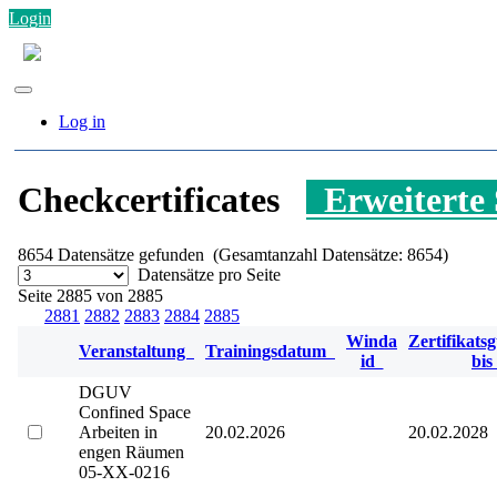
Login
Log in
Checkcertificates
Erweiterte
8654
Datensätze gefunden (Gesamtanzahl Datensätze: 8654)
Datensätze pro Seite
Seite 2885 von 2885
2881
2882
2883
2884
2885
Winda
Zertifikatsg
Veranstaltung
Trainingsdatum
id
bi
DGUV
Confined Space
Arbeiten in
20.02.2026
20.02.2028
engen Räumen
05-XX-0216