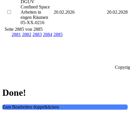
DGUV
Confined Space
Arbeiten in
20.02.2026
20.02.2028
engen Räumen
05-XX-0216
Seite 2885 von 2885
2881
2882
2883
2884
2885
Copyrig
Done!
Zum Bearbeiten doppelklicken