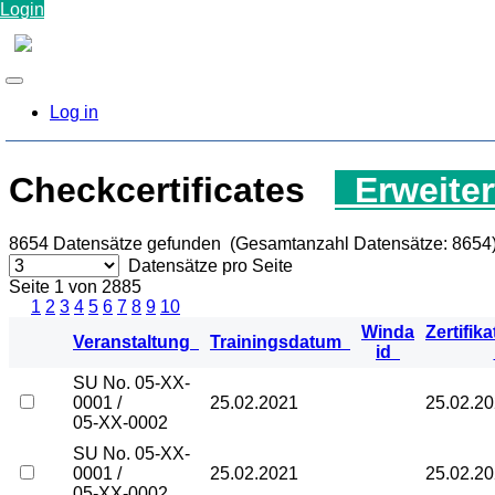
Login
Log in
Checkcertificates
Erweiter
8654
Datensätze gefunden (Gesamtanzahl Datensätze: 8654
Datensätze pro Seite
Seite 1 von 2885
1
2
3
4
5
6
7
8
9
10
Winda
Zertifika
Veranstaltung
Trainingsdatum
id
SU No. 05-XX-
0001 /
25.02.2021
25.02.2
05-XX-0002
SU No. 05-XX-
0001 /
25.02.2021
25.02.2
05-XX-0002