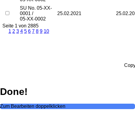
SU No. 05-XX-
0001 /
25.02.2021
25.02.2
05-XX-0002
Seite 1 von 2885
1
2
3
4
5
6
7
8
9
10
Copy
Done!
Zum Bearbeiten doppelklicken