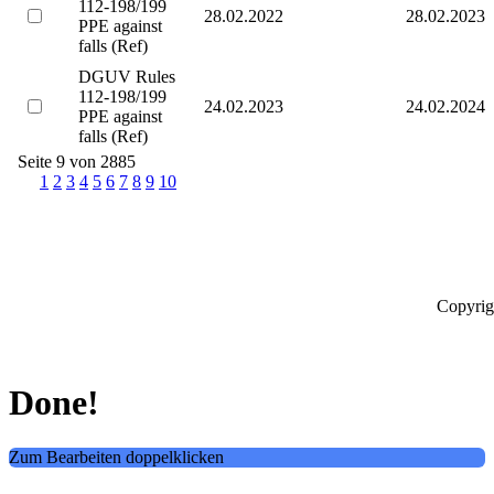
112-198/199
28.02.2022
28.02.2023
PPE against
falls (Ref)
DGUV Rules
112-198/199
24.02.2023
24.02.2024
PPE against
falls (Ref)
Seite 9 von 2885
1
2
3
4
5
6
7
8
9
10
Copyrig
Done!
Zum Bearbeiten doppelklicken