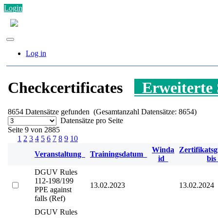
Login
Log in
Checkcertificates
Erweiterte
8654
Datensätze gefunden (Gesamtanzahl Datensätze: 8654)
Datensätze pro Seite
Seite 9 von 2885
1
2
3
4
5
6
7
8
9
10
Winda
Zertifikatsg
Veranstaltung
Trainingsdatum
id
bi
DGUV Rules
112-198/199
13.02.2023
13.02.2024
PPE against
falls (Ref)
DGUV Rules